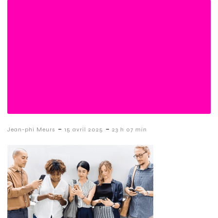
-
-
Jean-phi Meurs
15 avril 2025
23 h 07 min