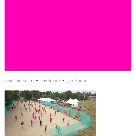
-
-
Jean-phi Meurs
1 avril 2018
13 h 16 min