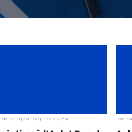
-
-
i Meurs
23 avril 2023
20 h 14 min
Jean-ph