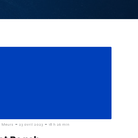
-
-
i Meurs
23 avril 2023
18 h 26 min