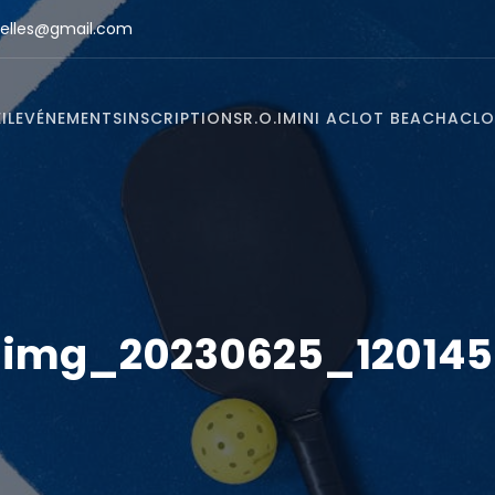
elles@gmail.com
IL
EVÉNEMENTS
INSCRIPTIONS
R.O.I
MINI ACLOT BEACH
ACLO
img_20230625_120145