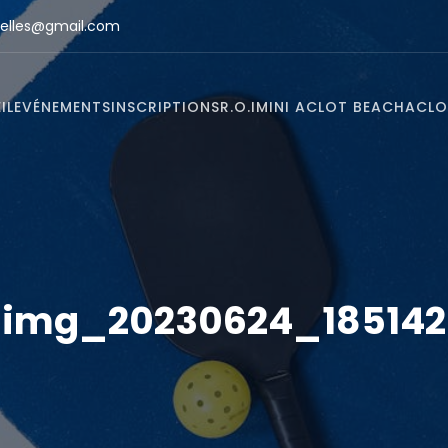
elles@gmail.com
IL
EVÉNEMENTS
INSCRIPTIONS
R.O.I
MINI ACLOT BEACH
ACLO
img_20230624_185142